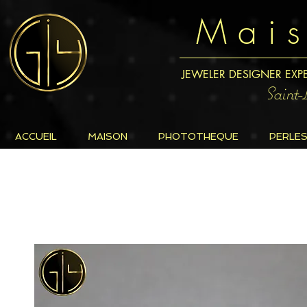
M a i 
JEWELER DESIGNER EXP
Saint
ACCUEIL
MAISON
PHOTOTHEQUE
PERLE