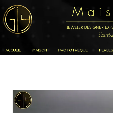
M a i 
JEWELER DESIGNER EXP
Saint
ACCUEIL
MAISON
PHOTOTHEQUE
PERLE