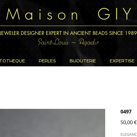
M a i s o n G I Y
JEWELER DESIGNER EXPERT IN ANCIENT BEADS SINCE 1989
Saint-Louis ~ Agadir
TOTHEQUE
PERLES
BIJOUTERIE
EXPERTISE
0497
50,00 €
ELEGANC