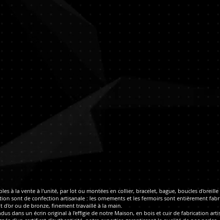
es à la vente à l'unité, par lot ou montées en collier, bracelet, bague, boucles d'oreill
on sont de confection artisanale : les ornements et les fermoirs sont entièrement fabri
t d'or ou de bronze, finement travaillé à la main.
dus dans un écrin original à l'effigie de notre Maison, en bois et cuir de fabrication arti