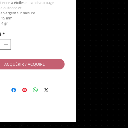
itienne à étoiles et bandeau rouge -
ale ou tonnelet
 en argent sur mesure
 à 15 mm
à 4 gr
é
*
ACQUÉRIR / ACQUIRE