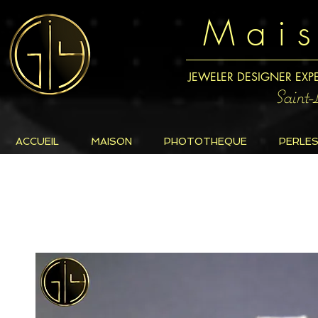
M a i 
JEWELER DESIGNER EXP
Saint
ACCUEIL
MAISON
PHOTOTHEQUE
PERLE