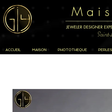
M a i 
JEWELER DESIGNER EXP
Saint
ACCUEIL
MAISON
PHOTOTHEQUE
PERLE